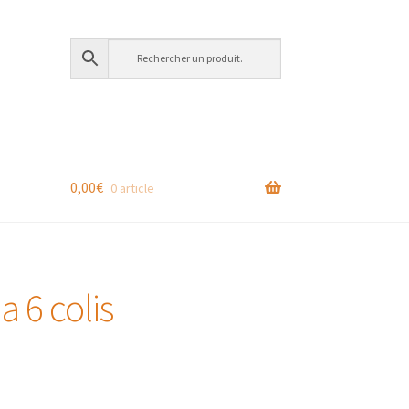
0,00
€
0 article
a 6 colis