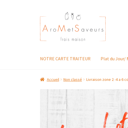
Aller
Aller
à
au
la
contenu
navigation
NOTRE CARTE TRAITEUR
Plat du Jour/
Accueil
Non classé
Livraison zone 2 -4 a 6 co