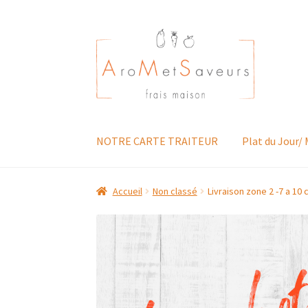
Aller
Aller
à
au
la
contenu
navigation
NOTRE CARTE TRAITEUR
Plat du Jour/
Accueil
Non classé
Livraison zone 2 -7 a 10 c