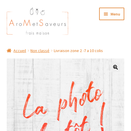
Aller
Aller
Menu
à
au
la
contenu
navigation
NOTRE CARTE TRAITEUR
Accueil
Non classé
Livraison zone 2 -7 a 10 colis
Plat du Jour/ Menu Week end
NOS BOUTIQUES
MON COMPTE