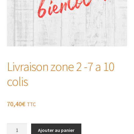
Livraison zone 2 -7 a 10
colis
70,40
€
TTC
quantité
Ajouter au panier